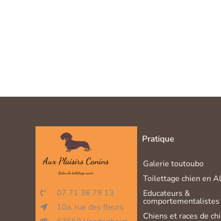
Pratique
Galerie toutoubo
Toilettage chien en A
07 71 36 79 13
Educateurs &
comportementalistes 
10a, rue des fleurs
Chiens et races de ch