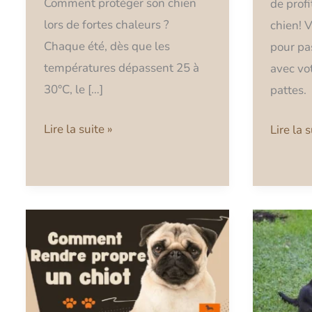
Comment protéger son chien
de profi
lors de fortes chaleurs ?
chien! 
Chaque été, dès que les
pour pa
températures dépassent 25 à
avec vo
30°C, le […]
pattes.
Lire la suite »
Lire la s
Comment
Comme
rendre
Appren
un
la
chiot
Propret
propre
à