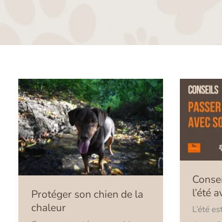
Protéger
Conseil
son
pour
chien
bien
de
passer
la
l’été
chaleur
avec
Consei
son
l’été 
Protéger son chien de la
chien
chaleur
L’été es