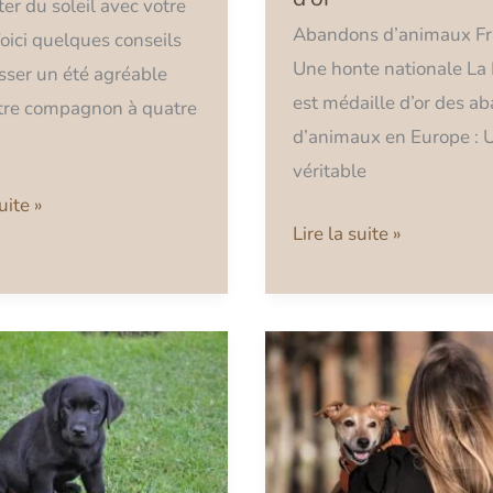
ter du soleil avec votre
Abandons d’animaux Fr
Voici quelques conseils
Une honte nationale La
sser un été agréable
est médaille d’or des a
tre compagnon à quatre
d’animaux en Europe : 
véritable
uite »
Lire la suite »
nt
Garderie
dre
pour
chien
é
à
Strasbourg