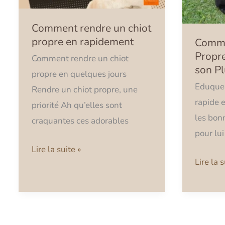
en
son
Comment rendre un chiot
rapidement
Chien
propre en rapidement
Comme
dès
Propre
son
Comment rendre un chiot
son P
Plus
propre en quelques jours
Eduquer
Jeune
Rendre un chiot propre, une
rapide e
Âge
priorité Ah qu’elles sont
les bon
craquantes ces adorables
pour lui
Lire la suite »
Lire la s