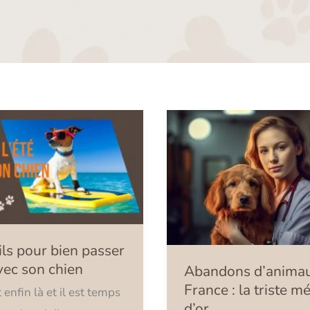
s
Abandons
d’animaux
France
:
la
triste
ls pour bien passer
médaille
avec son chien
Abandons d’anima
d’or
France : la triste m
t enfin là et il est temps
d’or