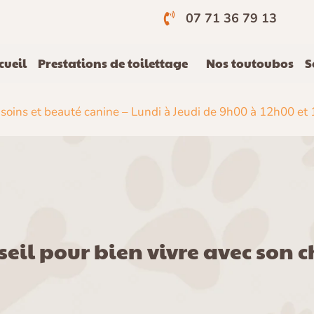
s
07 71 36 79 13
cueil
Prestations de toilettage
Nos toutoubos
S
 soins et beauté canine –
Lundi à Jeudi de 9h00 à 12h00 e
eil pour bien vivre avec son 