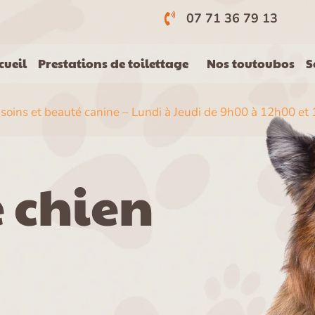
s
07 71 36 79 13
cueil
Prestations de toilettage
Nos toutoubos
S
 soins et beauté canine –
Lundi à Jeudi de 9h00 à 12h00 e
 chien