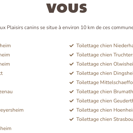
vous
 Aux Plaisirs canins se situe à environ 10 km de ces commun
sheim
Toilettage chien Nieder
theim
Toilettage chien Truchte
sheim
Toilettage chien Olwishe
tt
Toilettage chien Dingsh
Toilettage Mittelschaeff
tzenau
Toilettage chien Brumat
Toilettage chien Geuder
weyersheim
Toilettage chien Hoenhe
Toilettage chien Strasbo
sheim