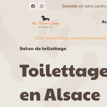
Aller
F
I
Conseils
en soins canin
a
n
au
c
s
e
t
contenu
b
a
Ac
o
g
o
r
k
a
m
Salon de toilettage canin professionnel,
Salon de toilettage
Toilettage
en Alsace