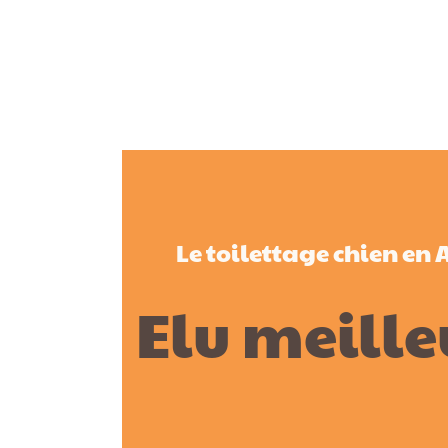
Le toilettage chien en
Elu meille