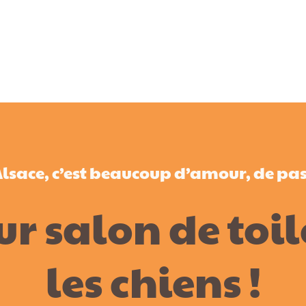
 Alsace, c’est beaucoup d’amour, de pa
ur salon de toi
les chiens !