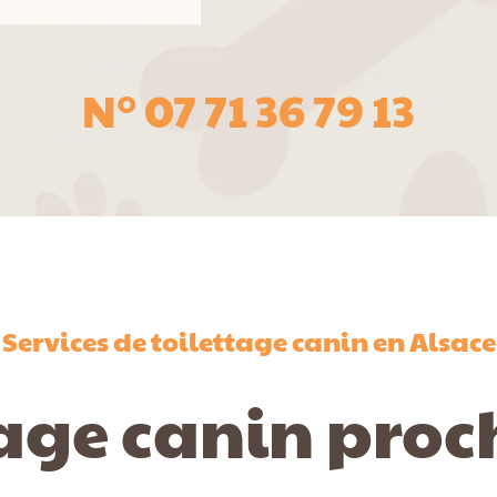
N° 07 71 36 79 13
Services de toilettage canin en Alsace
tage canin proc