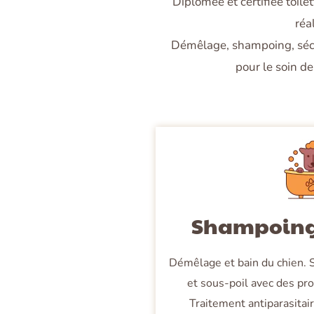
Diplômée et certifiée toile
réa
Démêlage, shampoing, sécha
pour le soin de
Shampoing 
Démêlage et bain du chien. 
et sous-poil avec des pro
Traitement antiparasita