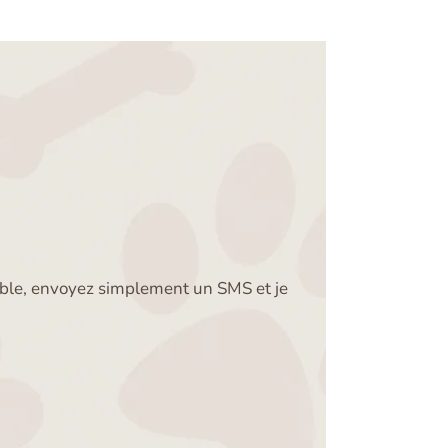
nible, envoyez simplement un SMS et je