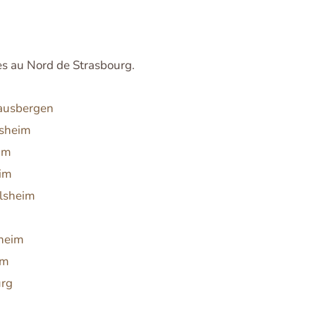
es au Nord de Strasbourg.
hausbergen
rsheim
im
eim
olsheim
h
theim
im
urg