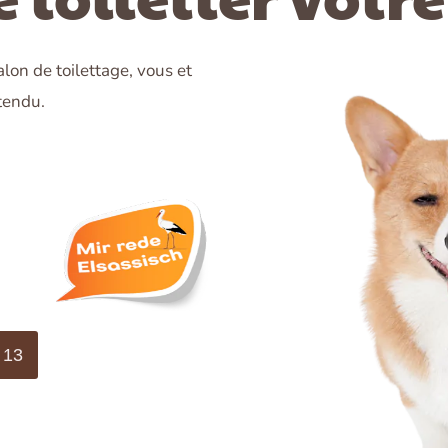
alon de toilettage, vous et
tendu.
 13