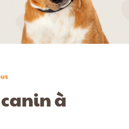
ous
 canin à