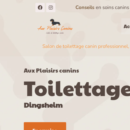
Aller
F
I
Conseils
en soins canin
a
n
au
c
s
e
t
contenu
b
a
Ac
o
g
o
r
k
a
m
Salon de toilettage canin professionnel,
Aux Plaisirs canins
Toilettag
Dingsheim