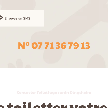
Envoyez un SMS
N° 07 71 36 79 13
Contacter Toilettage canin Dingsheim
 toiletter votre