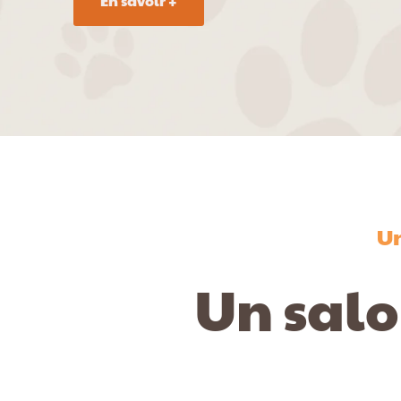
En savoir +
Un
Un salo