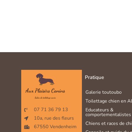
Pratique
Galerie toutoubo
Toilettage chien en A
07 71 36 79 13
Educateurs &
comportementalistes 
10a, rue des fleurs
Chiens et races de ch
67550 Vendenheim