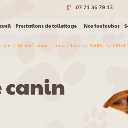
s
07 71 36 79 13
cueil
Prestations de toilettage
Nos toutoubos
S
 soins et beauté canine –
Lundi à Jeudi de 9h00 à 12h00 e
e canin