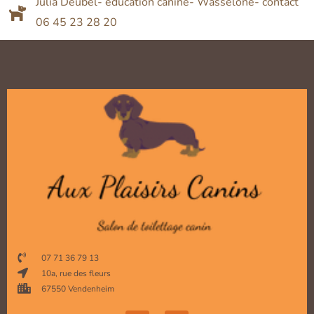
Julia Deubel- education canine- Wasselone- contact
06 45 23 28 20
07 71 36 79 13
10a, rue des fleurs
67550 Vendenheim