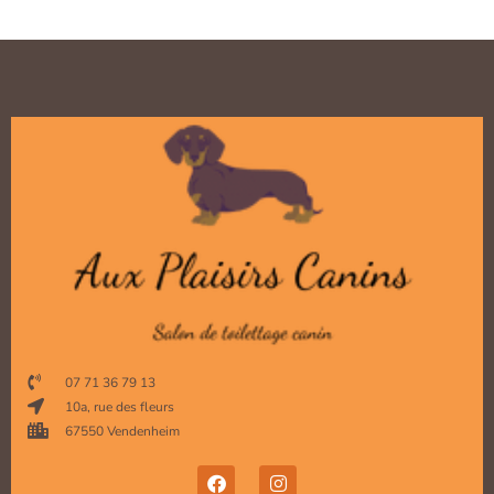
07 71 36 79 13
10a, rue des fleurs
67550 Vendenheim
F
I
a
n