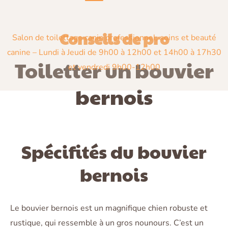
Conseils de pro
Salon de toilettage canin professionnel, soins et beauté
canine –
Lundi à Jeudi de 9h00 à 12h00 et 14h00 à 17h30
Toiletter un bouvier
et vendredi 9h00-12h00
bernois
Spécifités du bouvier
bernois
Le bouvier bernois est un magnifique chien robuste et
rustique, qui ressemble à un gros nounours. C’est un